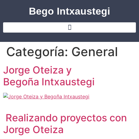
Bego Intxaustegi
Categoría:
General
Jorge Oteiza y
Begoña Intxaustegi
Realizando proyectos con
Jorge Oteiza